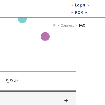
Login
KOR
홈
Connect
FAQ
협력사