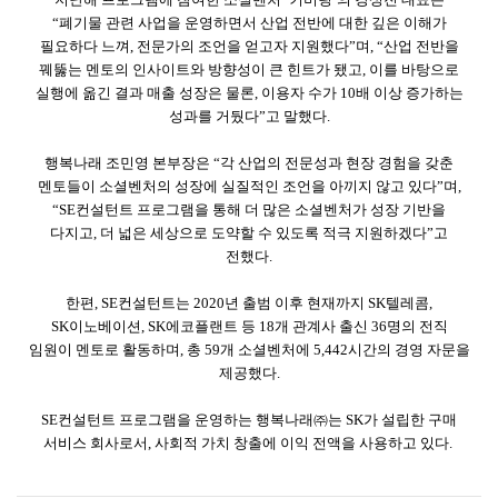
“폐기물 관련 사업을 운영하면서 산업 전반에 대한 깊은 이해가
필요하다 느껴
,
전문가의 조언을 얻고자 지원했다”며
,
“산업 전반을
꿰뚫는 멘토의 인사이트와 방향성이 큰 힌트가 됐고
,
이를 바탕으로
실행에 옮긴 결과 매출 성장은 물론
,
이용자 수가
10
배 이상 증가하는
성과를 거뒀다”고 말했다
.
행복나래 조민영 본부장은 “각 산업의 전문성과 현장 경험을 갖춘
멘토들이 소셜벤처의 성장에 실질적인 조언을 아끼지 않고 있다”며
,
“
SE
컨설턴트 프로그램을 통해 더 많은 소셜벤처가 성장 기반을
다지고
,
더 넓은 세상으로 도약할 수 있도록 적극 지원하겠다”고
전했다
.
한편
, SE
컨설턴트는
2020
년 출범 이후 현재까지
SK
텔레콤
,
SK
이노베이션
, SK
에코플랜트 등
18
개 관계사 출신
36
명의 전직
임원이 멘토로 활동하며
,
총
59
개 소셜벤처에
5,442
시간의 경영 자문을
제공했다
.
SE
컨설턴트 프로그램을 운영하는 행복나래㈜는
SK
가 설립한 구매
서비스 회사로서
,
사회적 가치 창출에 이익 전액을 사용하고 있다
.