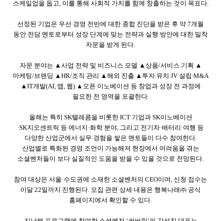
스케일업을 돕고
,
이를 통해 사회적 가치를 함께 창출하는 것이 목표다
.
선정된 기업은 우선 경영 전반에 대한 종합 진단을 받은 후 약
7
개월
동안 전담 멘토로부터 성장 단계에 맞는 전략과 실행 방안에 대한 밀착
자문을 받게 된다
.
자문 분야는 ▲사업 전략 및 비즈니스 모델 ▲상품
/
서비스 기획 ▲
마케팅
/
브랜딩 ▲
HR/
조직 관리 ▲해외 진출 ▲투자 유치∙
JV
설립∙
M&A
▲
IT
개발
(AI,
앱
,
웹
)
▲오픈 이노베이션 등 창업과 성장 전 과정에
필요한 전 영역을 포괄한다
.
올해는 특히
SK
텔레콤을 비롯한
ICT
기업과
SK
이노베이션
·
SK
지오센트릭 등 에너지·화학 분야
,
그리고 전기차·배터리·여행 등
다양한 산업군에서 실무 경험을 쌓은 멘토들이 다수 참여한다
.
산업별로 특화된 경영 조언이 가능해져 현장에서 어려움을 겪는
소셜벤처들이 보다 실질적인 도움을 받을 수 있을 것으로 전망된다
.
참여 대상은 서울·수도권에 소재한 소셜벤처의
CEO
이며
,
신청 접수는
이달
22
일까지 진행된다
.
모집 관련 상세 내용은 행복나래㈜ 공식
홈페이지에서 확인할 수 있다
.
지난해 프로그램에 참여한 소셜벤처 ‘커버링’의 강성진 대표는