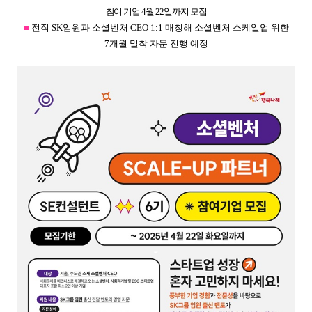
참여 기업
4
월
22
일까지 모집
■
전직
SK
임원과 소셜벤처
CEO 1:1
매칭해 소셜벤처 스케일업 위한
7
개월 밀착 자문 진행 예정