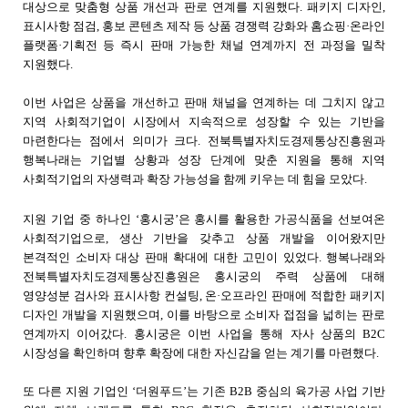
대상으로 맞춤형 상품 개선과 판로 연계를 지원했다
.
패키지 디자인
,
표시사항 점검
,
홍보 콘텐츠 제작 등 상품 경쟁력 강화와 홈쇼핑·온라인
플랫폼·기획전 등 즉시 판매 가능한 채널 연계까지 전 과정을 밀착
지원했다
.
이번 사업은 상품을 개선하고 판매 채널을 연계하는 데 그치지 않고
지역 사회적기업이 시장에서 지속적으로 성장할 수 있는 기반을
마련한다는 점에서 의미가 크다
.
전북특별자치도경제통상진흥원과
행복나래는 기업별 상황과 성장 단계에 맞춘 지원을 통해 지역
사회적기업의 자생력과 확장 가능성을 함께 키우는 데 힘을 모았다
.
지원 기업 중 하나인 ‘홍시궁’은 홍시를 활용한 가공식품을 선보여온
사회적기업으로
,
생산 기반을 갖추고 상품 개발을 이어왔지만
본격적인 소비자 대상 판매 확대에 대한 고민이 있었다
.
행복나래와
전북특별자치도경제통상진흥원은 홍시궁의 주력 상품에 대해
영양성분 검사와 표시사항 컨설팅
,
온·오프라인 판매에 적합한 패키지
디자인 개발을 지원했으며
,
이를 바탕으로 소비자 접점을 넓히는 판로
연계까지 이어갔다
.
홍시궁은 이번 사업을 통해 자사 상품의
B2C
시장성을 확인하며 향후 확장에 대한 자신감을 얻는 계기를 마련했다
.
또 다른 지원 기업인 ‘더원푸드’는 기존
B2B
중심의 육가공 사업 기반