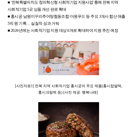
■ ‘전북특별자치도 창의혁신형 사회적기업 지원사업
'
통해 전북 지역
사회적기업
5
곳 상품 개선·판로 확대
■ 홍시궁·남원미꾸리추어탕협동조합·더원푸드 등 주요
3
개사 합산 매출
5
억 원 기록… 실질적 성과 거둬
■
2026
년에는 사회적기업 지원 대상
6
개로 확대하여 지원 추진 예정
[
사진자료
1]
전북 지역 사회적기업 홍시궁의 주요 제품
(
홍시찹쌀떡
,
홍시크림떡 등
) [
사진 제공
:
행복나래
]