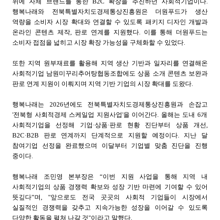
위에 자체 브랜드를 통한
B2C
확장을 추진하던 사회적기업이다
.
행복나래와 전북특별자치도경제통상진흥원은 더원푸드가 생산
역량을 소비자 시장 확대와 연결할 수 있도록 패키지 디자인 개발과
온라인 콘텐츠 제작
,
판로 연계를 지원했다
.
이를 통해 더원푸드는
소비자 접점을 넓히고 시장 확장 가능성을 구체화할 수 있었다
.
또한 지역 원부재료를 활용해 지역 생산 기반과 일자리를 연결해온
사회적기업 남원미꾸리추어탕협동조합에도 상품 소개 콘텐츠 보완과
판로 연계 지원이 이뤄지며 지역 기반 기업의 시장 확대를 도왔다
.
행복나래는
2026
년에도 전북특별자치도경제통상진흥원과 손잡고
'
전북형 사회적경제 스케일업 지원사업
'
을 이어간다
.
올해는 도내
6
개
사회적기업을 선정해 기업·상품·판로 현황 진단부터 상품 개선
,
B2C
·
B2B
판로 연계까지 단계적으로 지원할 예정이다
.
지난 달
참여기업 선정을 완료했으며 이달부터 기업별 맞춤 진단을 진행
중이다
.
행복나래 조민영 본부장은 “이번 지원 사업을 통해 지역 내
사회적기업의 상품 경쟁력 확보와 성장 기반 마련에 기여할 수 있어
뜻깊다”며
, "
앞으로도 전국 곳곳의 사회적 기업들이 시장에서
실질적인 경쟁력을 갖추고 지속가능한 성장을 이어갈 수 있도록
다양한 활동을 펼쳐 나갈 것
"
이라고 말했다
.