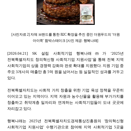
[
사진자료
2]
자체 브랜드를 통한
B2C
확장을 추진 중인 더원푸드의 ‘더원
아이쿡’ 함박스테이크
[
사진 제공
:
행복나래
]
[2026.04.21]
SK
설립 사회적기업 행복나래㈜가 ‘
2025
년
전북특별자치도 창의혁신형 사회적기업 지원사업’을 통해 전북 지역
사회적기업의 상품 경쟁력 강화와 판로 확대를 지원했다
.
지원 기업 중
주요
3
개사의 매출만 총
5
억 원을 넘어서는 등 실질적인 성과를 거두고
있다
.
전북특별자치도는 사회적 가치 창출을 위한 기업 육성 정책을 꾸준히
이어오고 있는 지역이다
.
지역 자원과 농수산물을 활용해 부가가치를
창출하고 취약계층 일자리와 연계하는 사회적기업들이 도내 곳곳에
자리잡고 있다
.
행복나래는
2025
년 전북특별자치도경제통상진흥원의
'
창의혁신형
사회적기업 지원사업
'
수행기관으로 참여해 지역 사회적기업
5
곳을