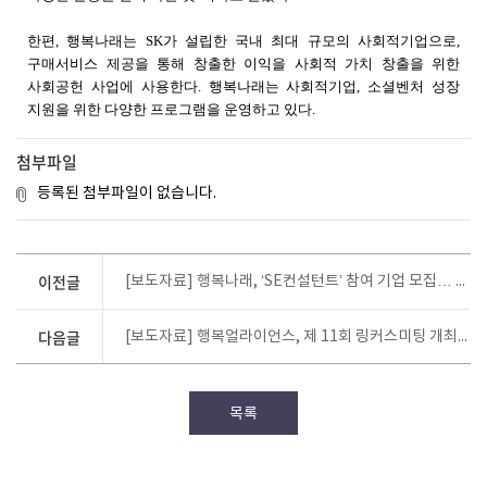
한편
,
행복나래는
SK
가 설립한 국내 최대 규모의 사회적기업으로
,
구매서비스 제공을 통해 창출한 이익을 사회적 가치 창출을 위한
사회공헌 사업에 사용한다
.
행복나래는 사회적기업
,
소셜벤처 성장
지원을 위한 다양한 프로그램을 운영하고 있다
.
첨부파일
등록된 첨부파일이 없습니다.
이전글
[보도자료] 행복나래, ‘SE컨설턴트’ 참여 기업 모집… 경영 자문∙맞춤형 멘토링 지원
다음글
[보도자료] 행복얼라이언스, 제 11회 링커스미팅 개최… AI 시대 CSR·ESG 인사이트
목록